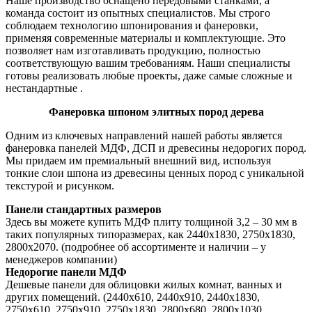
Наше производство оснащено передовыми станками, а
команда состоит из опытных специалистов. Мы строго
соблюдаем технологию шпонирования и фанеровки,
применяя современные материалы и комплектующие. Это
позволяет нам изготавливать продукцию, полностью
соответствующую вашим требованиям. Наши специалисты
готовы реализовать любые проекты, даже самые сложные и
нестандартные .
Фанеровка шпоном элитных пород дерева
Одним из ключевых направлений нашей работы является
фанеровка панелей МДФ, ДСП и древесины недорогих пород.
Мы придаем им премиальный внешний вид, используя
тонкие слои шпона из древесины ценных пород с уникальной
текстурой и рисунком.
Панели стандартных размеров
Здесь вы можете купить МДФ плиту толщиной 3,2 – 30 мм в
таких популярных типоразмерах, как 2440х1830, 2750х1830,
2800х2070. (подробнее об ассортименте и наличии – у
менеджеров компании)
Недорогие панели МДФ
Дешевые панели для облицовки жилых комнат, ванных и
других помещений. (2440х610, 2440х910, 2440х1830,
2750х610, 2750х910, 2750х1830, 2800х680, 2800х1030,